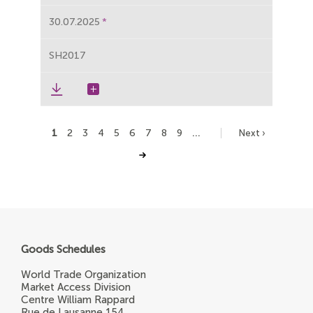
30.07.2025
SH2017
Page
Page
Page
Page
Page
Page
Page
Page
Page
Page
…
1
2
3
4
5
6
7
8
9
Next ›
Pagination
suivante
Goods Schedules
World Trade Organization
Market Access Division
Centre William Rappard
Rue de Lausanne 154