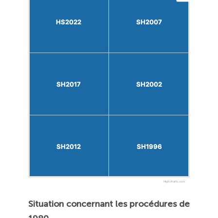
HS2022
HS2022
SH2007
SH2007
SH2017
SH2017
SH2002
SH2002
SH2012
SH2012
SH1996
SH1996
Highcharts.com
Situation concernant les procédures de