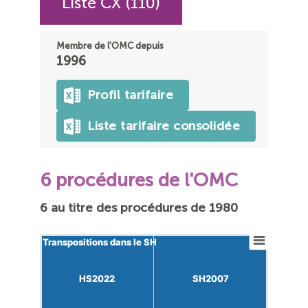
Liste CX (110)
Membre de l'OMC depuis
1996
Profil tarifaire
Liste tarifaire consolidée
6 procédures de l'OMC
6 au titre des procédures de 1980
Transpositions dans le SH
Transpositions dans le SH
HS2022
HS2022
SH2007
SH2007