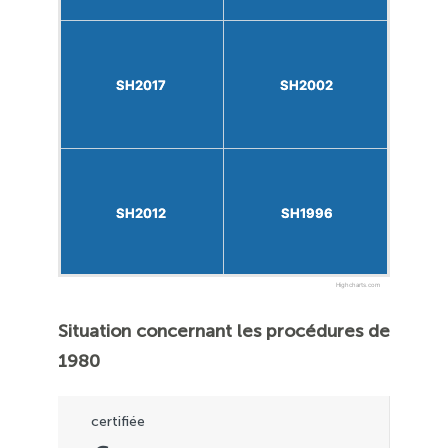
SH2017
SH2017
SH2002
SH2002
SH2012
SH2012
SH1996
SH1996
Highcharts.com
Situation concernant les procédures de
1980
certifiée