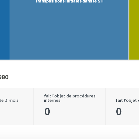
Transpositions initiales dans le SH
Transpositions initiales dans le SH
1980
fait l'objet de procédures
 de 3 mois
internes
fait l'objet
0
0