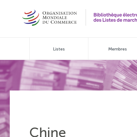
Aller
au
contenu
principal
Main
Listes
Membres
navigation
Chine