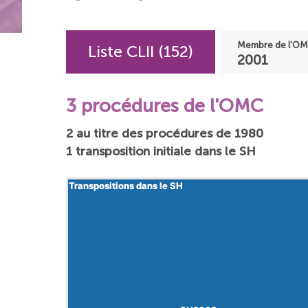
Membre de l'OM
Liste CLII (152)
2001
3 procédures de l'OMC
2 au titre des procédures de 1980
1 transposition initiale dans le SH
Transpositions dans le SH
Transpositions dans le SH