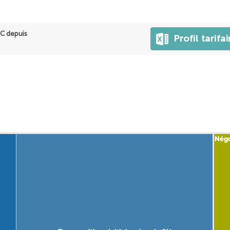
C depuis
Profil tarifai
Négo
Négo