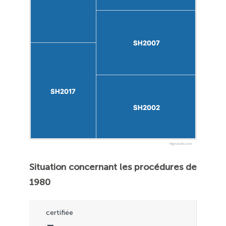
SH2007
SH2007
SH2017
SH2017
SH2002
SH2002
Highcharts.com
Situation concernant les procédures de
1980
certifiée