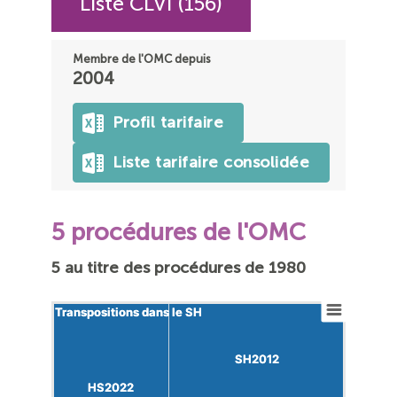
Liste CLVI (156)
Membre de l'OMC depuis
2004
Profil tarifaire
Liste tarifaire consolidée
5 procédures de l'OMC
5 au titre des procédures de 1980
Transpositions dans le SH
Transpositions dans le SH
SH2012
SH2012
HS2022
HS2022