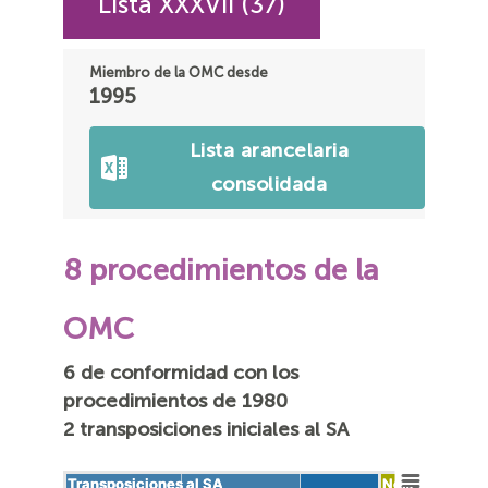
Lista XXXVII (37)
Miembro de la OMC desde
1995
Lista arancelaria
consolidada
8 procedimientos de la
OMC
6 de conformidad con los
procedimientos de 1980
2 transposiciones iniciales al SA
Transposiciones al SA
Transposiciones al SA
Ne…
Ne…