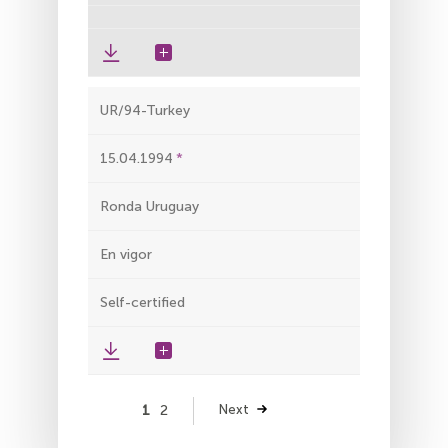
UR/94-Turkey
15.04.1994
Ronda Uruguay
En vigor
Self-certified
Paginación
Página
1
Página
2
Siguiente
Next
página