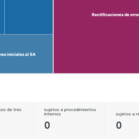
Rectificaciones de erro
Rectificaciones de erro
es iniciales al SA
es iniciales al SA
azo de tres
sujetos a procedimientos
internos
sujetos a r
0
0