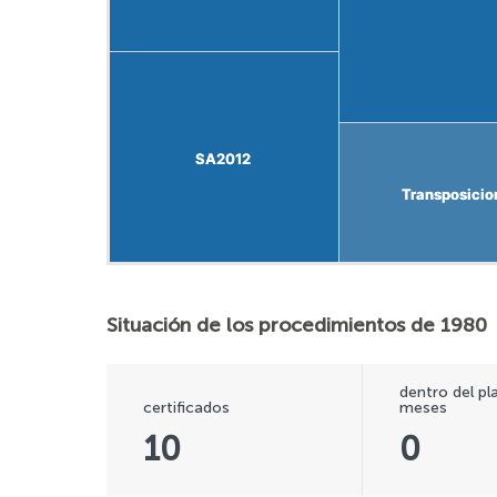
SA2012
SA2012
Transposicion
Transposicion
Situación de los procedimientos de 1980
dentro del pl
certificados
meses
10
0