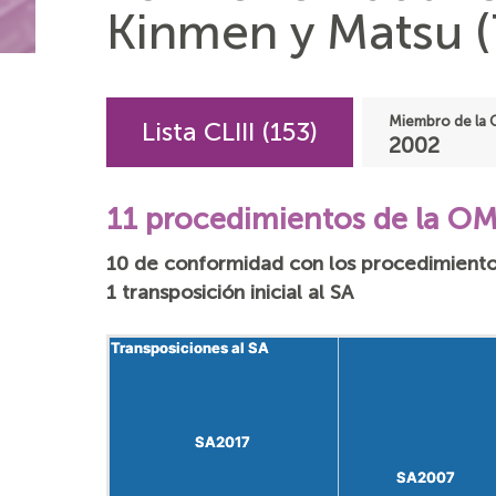
Kinmen y Matsu (
Miembro de la
Lista CLIII (153)
2002
11 procedimientos de la O
10 de conformidad con los procedimient
1 transposición inicial al SA
Transposiciones al SA
Transposiciones al SA
SA2017
SA2017
SA2007
SA2007