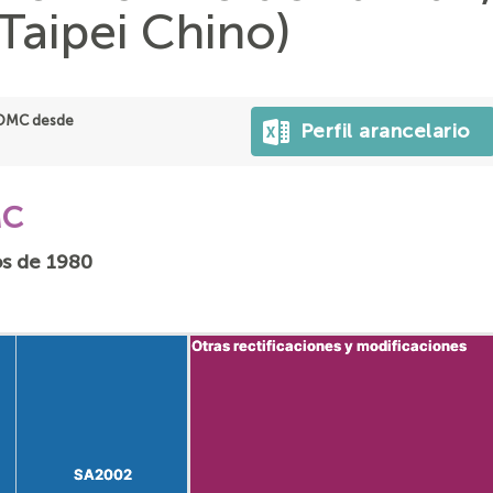
Taipei Chino)
 OMC desde
Perfil arancelario
MC
os de 1980
Otras rectificaciones y modificaciones
Otras rectificaciones y modificaciones
SA2002
SA2002