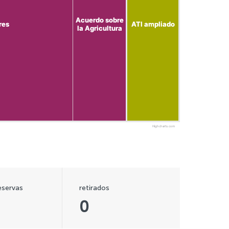
Acuerdo sobre
Acuerdo sobre
res
res
ATI ampliado
ATI ampliado
la Agricultura
la Agricultura
Highcharts.com
eservas
retirados
0