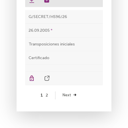
G/SECRET/HS96/26
26.09.2005
Transposiciones iniciales
Certificado
Paginación
Página
1
Página
2
Siguiente
Next
página