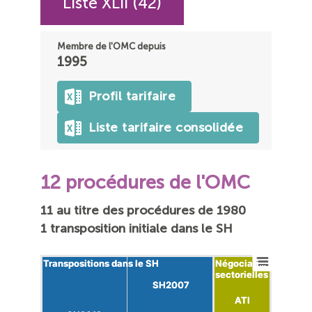
Liste XLII (42)
Membre de l'OMC depuis
1995
Profil tarifaire
Liste tarifaire consolidée
12 procédures de l'OMC
11 au titre des procédures de 1980
1 transposition initiale dans le SH
Transpositions dans le SH
Transpositions dans le SH
Négociati…
Négociati…
sectorielles
sectorielles
SH2007
SH2007
ATI
ATI