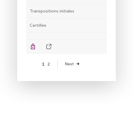
Transpositions initiales
Certifiée
Pagination
Page
1
Page
2
Page
Next
suivante