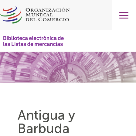
Pasar
al
contenido
principal
Main
navigation
Antigua y
Barbuda