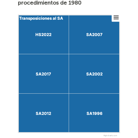
procedimientos de 1980
Transposiciones al SA
Transposiciones al SA
HS2022
HS2022
SA2007
SA2007
SA2017
SA2017
SA2002
SA2002
SA2012
SA2012
SA1996
SA1996
Highcharts.com