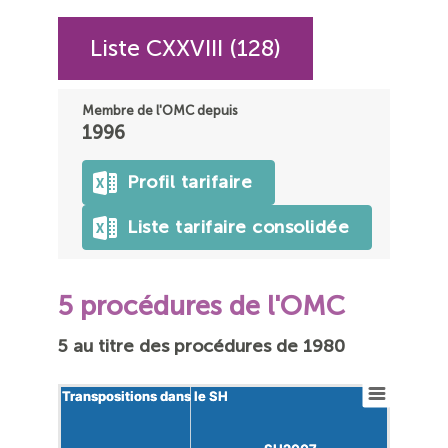
Liste CXXVIII (128)
Membre de l'OMC depuis
1996
Profil tarifaire
Liste tarifaire consolidée
5 procédures de l'OMC
5 au titre des procédures de 1980
Transpositions dans le SH
Transpositions dans le SH