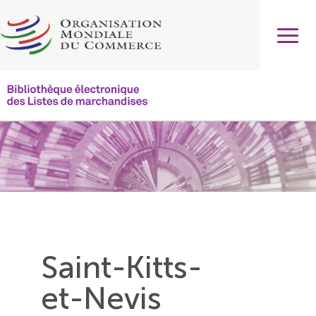
Aller
au
contenu
principal
Main
navigation
Saint-Kitts-
et-Nevis