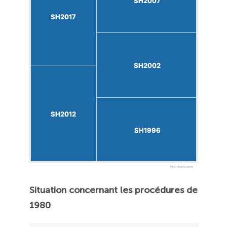
SH2007
SH2007
SH2017
SH2017
SH2002
SH2002
SH2012
SH2012
SH1996
SH1996
Highcharts.com
Situation concernant les procédures de
1980