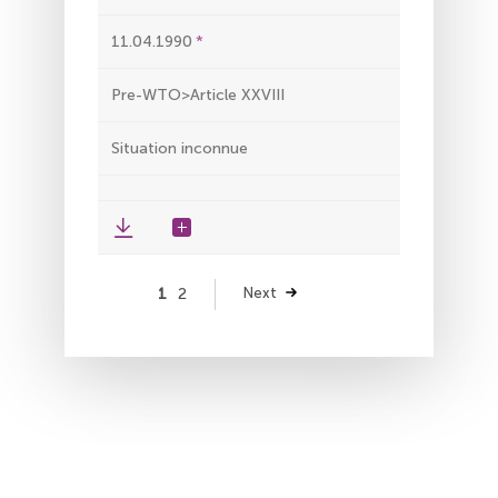
11.04.1990
Pre-WTO>Article XXVIII
Situation inconnue
Pagination
Page
1
Page
2
Page
Next
suivante