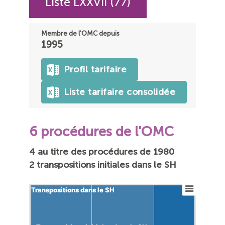
Liste LXXVII (77)
Membre de l'OMC depuis
1995
Profil tarifaire
Liste tarifaire consolidée
6 procédures de l'OMC
4 au titre des procédures de 1980
2 transpositions initiales dans le SH
Transpositions dans le SH
Transpositions dans le SH