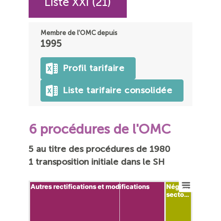
Liste XXI (21)
Membre de l'OMC depuis
1995
Profil tarifaire
Liste tarifaire consolidée
6 procédures de l'OMC
5 au titre des procédures de 1980
1 transposition initiale dans le SH
Autres rectifications et modifications
Autres rectifications et modifications
Négo…
Négo…
secto…
secto…