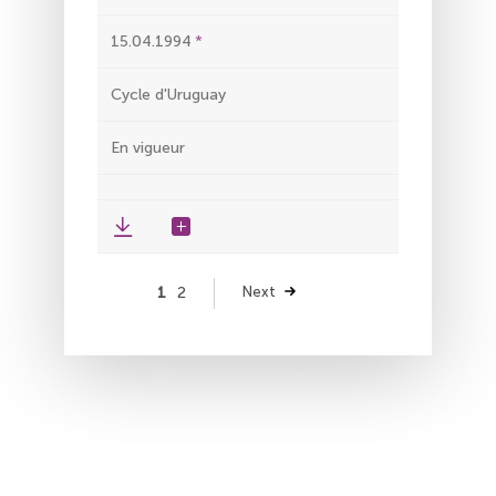
15.04.1994
Cycle d'Uruguay
En vigueur
Pagination
Page
1
Page
2
Page
Next
suivante