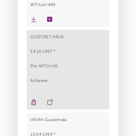
WT/Let/489
G/SECRET/HS/6
14.10.1997
Pre-WTO>HS
Achevée
UR/94-Guatemala
15.04.1994