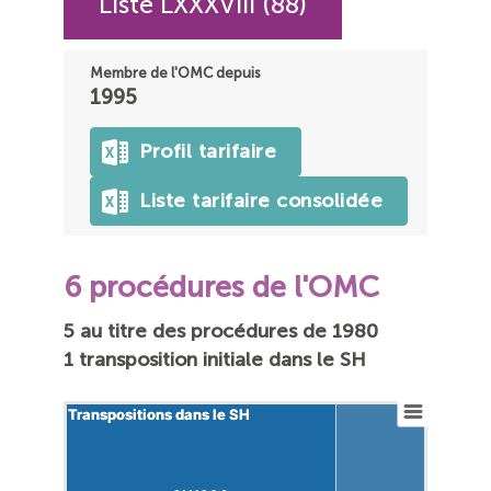
Liste LXXXVIII (88)
Membre de l'OMC depuis
1995
Profil tarifaire
Liste tarifaire consolidée
6 procédures de l'OMC
5 au titre des procédures de 1980
1 transposition initiale dans le SH
Transpositions dans le SH
Transpositions dans le SH