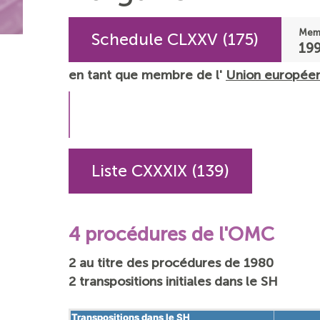
Memb
Schedule CLXXV (175)
19
en tant que membre de l'
Union europée
Liste CXXXIX (139)
4 procédures de l'OMC
2 au titre des procédures de 1980
2 transpositions initiales dans le SH
Transpositions dans le SH
Transpositions dans le SH