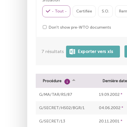
Situation
- Tout -
Certifiée
S.O.
Rem
Don't show pre-WTO documents
7
résultats
Procédure
Dernière date
G/MA/TAR/RS/87
19.09.2002
G/SECRET/HS02/BGR/1
04.06.2002
G/SECRET/13
20.11.2001