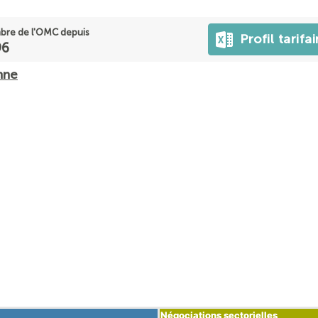
re de l'OMC depuis
Profil tarifai
96
nne
Négociations sectorielles
Négociations sectorielles