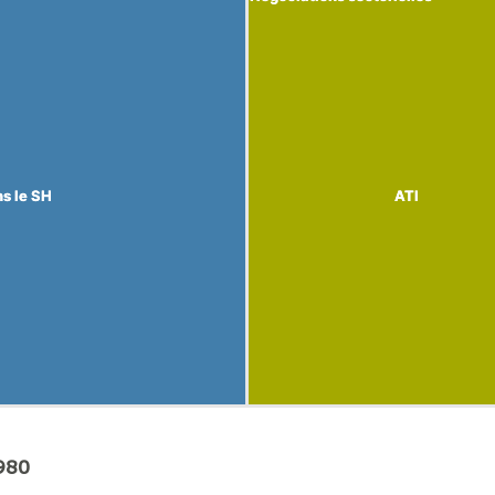
ns le SH
ns le SH
ATI
ATI
1980