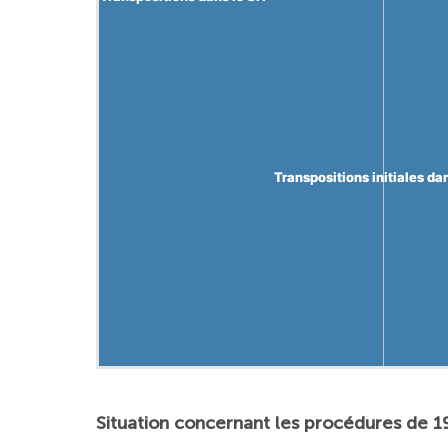
Transpositions initiales da
Transpositions initiales da
Situation concernant les procédures de 