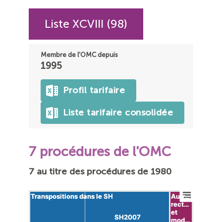
Liste XCVIII (98)
Membre de l'OMC depuis
1995
Profil tarifaire
Liste tarifaire consolidée
7 procédures de l'OMC
7 au titre des procédures de 1980
Transpositions dans le SH
Transpositions dans le SH
Autr…
Autr…
rect…
rect…
et
et
SH2007
SH2007
mod…
mod…