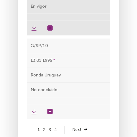
En vigor
G/SP/10
13.01.1995
Ronda Uruguay
No concluido
Paginación
Página
1
Página
2
Página
3
Página
4
Siguiente
Next