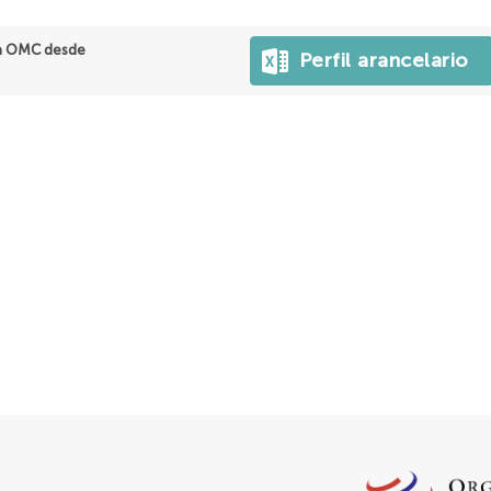
a OMC desde
Perfil arancelario