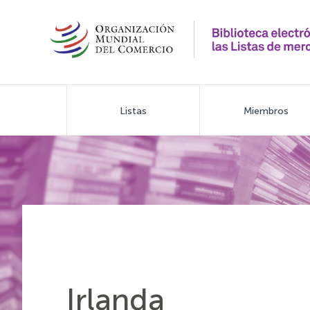
Pasar
al
contenido
principal
Main
Listas
Miembros
navigation
Irlanda