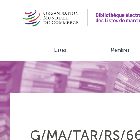
Aller
au
contenu
principal
Main
Listes
Membres
navigation
G/MA/TAR/RS/6