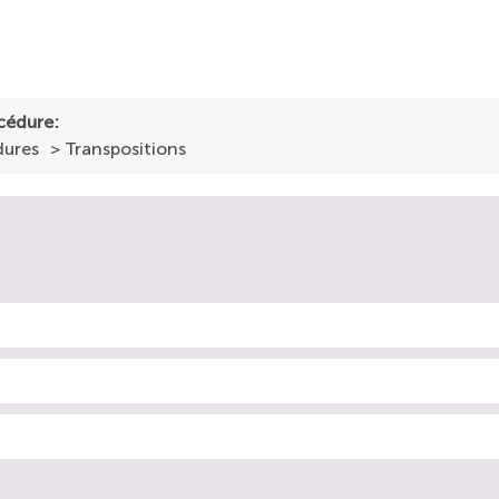
cédure:
dures
> Transpositions