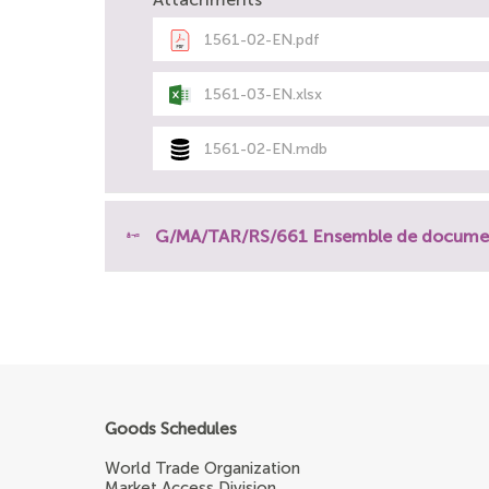
1561-02-EN.pdf
1561-03-EN.xlsx
1561-02-EN.mdb
G/MA/TAR/RS/661 Ensemble de docume
Goods Schedules
World Trade Organization
Market Access Division