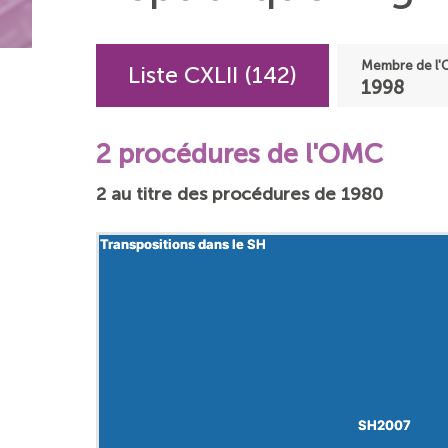
Membre de l'
Liste CXLII (142)
1998
2 procédures de l'OMC
2 au titre des procédures de 1980
Transpositions dans le SH
Transpositions dans le SH
SH2007
SH2007