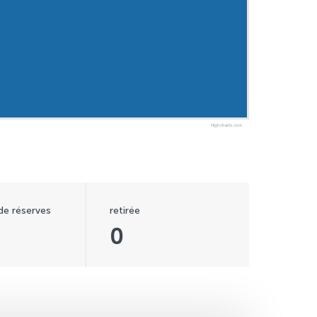
Highcharts.com
 de réserves
retirée
0