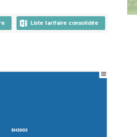
re
Liste tarifaire consolidée
SH2002
SH2002