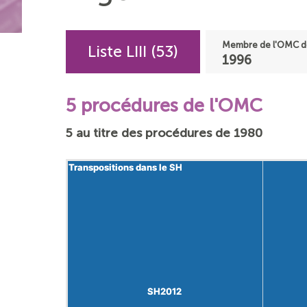
Membre de l'OMC d
Liste LIII (53)
1996
5 procédures de l'OMC
5 au titre des procédures de 1980
Transpositions dans le SH
Transpositions dans le SH
SH2012
SH2012