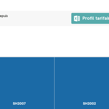
epuis
Profil tarifai
SH2007
SH2007
SH2002
SH2002