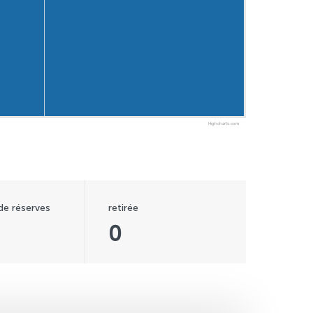
Highcharts.com
 de réserves
retirée
0