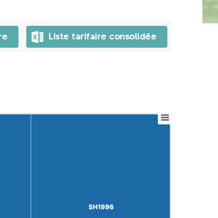
re
Liste tarifaire consolidée
SH1996
SH1996