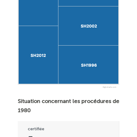
SH2002
SH2002
SH2012
SH2012
SH1996
SH1996
Highcharts.com
Situation concernant les procédures de
1980
certifiée