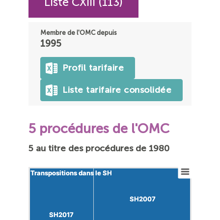
Liste CXIII (113)
Membre de l'OMC depuis
1995
Profil tarifaire
Liste tarifaire consolidée
5 procédures de l'OMC
5 au titre des procédures de 1980
Transpositions dans le SH
Transpositions dans le SH
SH2007
SH2007
SH2017
SH2017