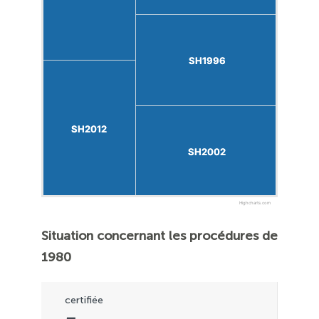
SH1996
SH1996
SH2012
SH2012
SH2002
SH2002
Highcharts.com
Situation concernant les procédures de
1980
certifiée