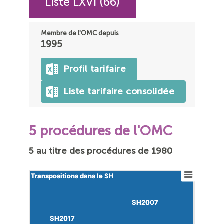
Liste LXVI (66)
Membre de l'OMC depuis
1995
Profil tarifaire
Liste tarifaire consolidée
5 procédures de l'OMC
5 au titre des procédures de 1980
Transpositions dans le SH
Transpositions dans le SH
SH2007
SH2007
SH2017
SH2017